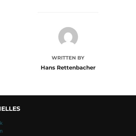
POST AUTHOR
WRITTEN BY
Hans Rettenbacher
IELLES
k
am