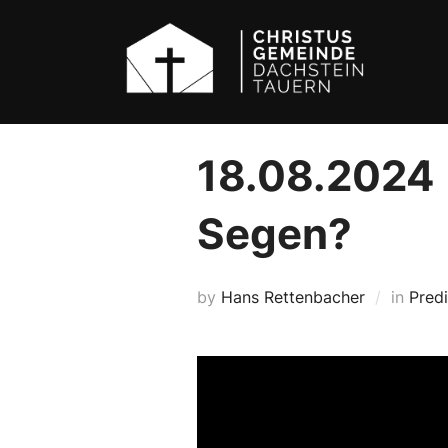
Skip
to
content
18.08.2024 
Segen?
by
Hans Rettenbacher
in
Pred