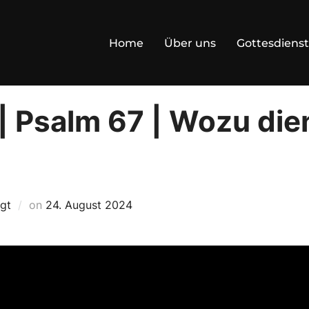
Home
Über uns
Gottesdienst
| Psalm 67 | Wozu die
Posted
igt
on
24. August 2024
on