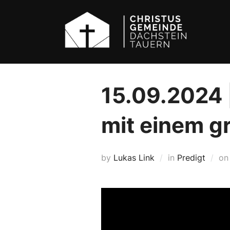
Skip
to
content
15.09.2024 |
mit einem g
by
Lukas Link
in
Predigt
o