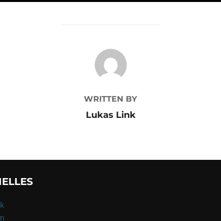
POST AUTHOR
WRITTEN BY
Lukas Link
IELLES
k
am