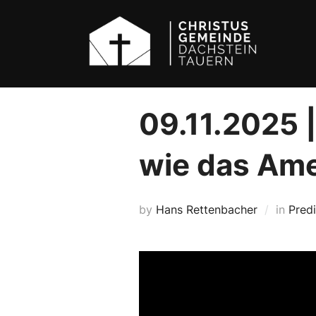
Skip
to
content
09.11.2025 |
wie das Am
by
Hans Rettenbacher
in
Pred