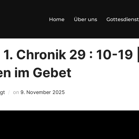
Home
Über uns
Gottesdienst
 1. Chronik 29 : 10-19 
en im Gebet
Posted
igt
on
9. November 2025
on