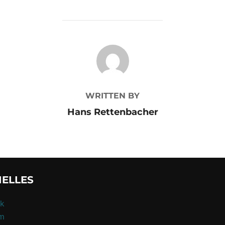
POST AUTHOR
WRITTEN BY
Hans Rettenbacher
IELLES
k
am