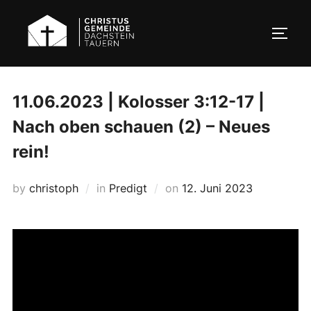
Skip
to
TOGG
content
11.06.2023 | Kolosser 3:12-17 |
Nach oben schauen (2) – Neues
rein!
Posted
by
christoph
in
Predigt
on
12. Juni 2023
on